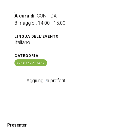
arrow_circle_right
RICHIEDI UN PREVENTIVO
S
A cura di:
CONFIDA
8 maggio , 14:00 - 15:00
person
AREA RISERVATA VISITATORI
LINGUA DELL'EVENTO
Italiano
IT
EN
A cura di:
CATEGORIA
VENDITALIA TALKS
Aggiungi ai preferiti
Presenter