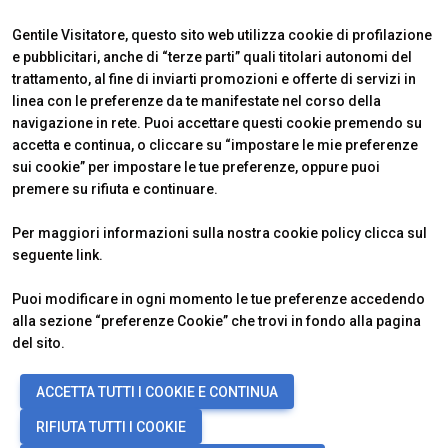
Gentile Visitatore, questo sito web utilizza cookie di profilazione
e pubblicitari, anche di “terze parti” quali titolari autonomi del
trattamento, al fine di inviarti promozioni e offerte di servizi in
linea con le preferenze da te manifestate nel corso della
navigazione in rete. Puoi accettare questi cookie premendo su
accetta e continua, o cliccare su “impostare le mie preferenze
sui cookie” per impostare le tue preferenze, oppure puoi
premere su rifiuta e continuare.
VENDITALIA
INFO UTILI
Per maggiori informazioni sulla nostra cookie policy clicca sul
Edizione 2026
Come raggiungerci
seguente
link
.
Il quartiere
Ticket e info
Contatti
FAQ
Puoi modificare in ogni momento le tue preferenze accedendo
alla sezione “preferenze Cookie” che trovi in fondo alla pagina
del sito.
© 2026
VENDING EXPO srl, Foro Bonaparte 74, 20121 Milano (Italy) -
ACCETTA TUTTI I COOKIE E CONTINUA
Registro Imprese Milano Monza Brianza Lodi e C.F./P.IVA 13753770968
- Nr. REA MI-2741345 - Cap. Soc. € 200.000 i.v -
Copyright &
RIFIUTA TUTTI I COOKIE
disclaimer
-
Privacy Policy
-
Cookie Policy
-
Preferenze Cookie