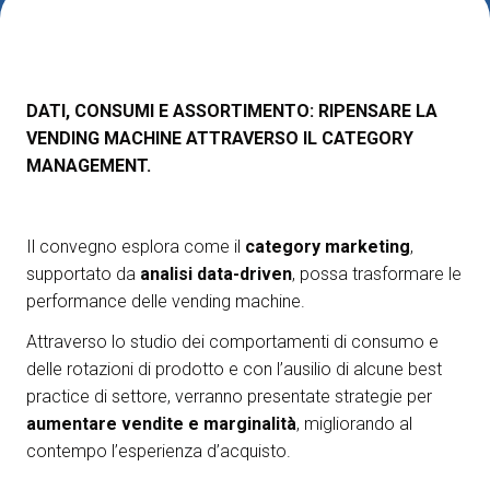
CATALOGO 2026
Diventa un espositore
V
DATI, CONSUMI E ASSORTIMENTO: RIPENSARE LA
ESPONI
V
VENDING MACHINE ATTRAVERSO IL CATEGORY
MANAGEMENT.
Il convegno esplora come il
category marketing
,
supportato da
analisi data-driven
, possa trasformare le
performance delle vending machine.
Attraverso lo studio dei comportamenti di consumo e
delle rotazioni di prodotto e con l’ausilio di alcune best
practice di settore, verranno presentate strategie per
aumentare vendite e marginalità
, migliorando al
contempo l’esperienza d’acquisto.