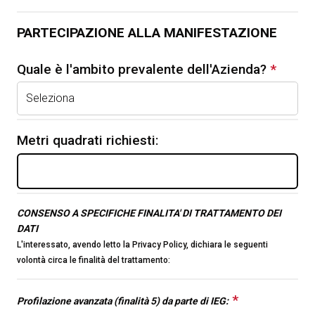
PARTECIPAZIONE ALLA MANIFESTAZIONE
Quale è l'ambito prevalente dell'Azienda?
*
This
quest
is
requir
Metri quadrati richiesti:
This question requires
a valid number format.
CONSENSO A SPECIFICHE FINALITA' DI TRATTAMENTO DEI
DATI
L'interessato, avendo letto la
Privacy Policy
, dichiara le seguenti
volontà circa le finalità del trattamento:
*
This
Profilazione avanzata (finalità 5) da parte di IEG: