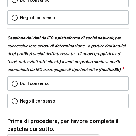
is
required.
Nego il consenso
Cessione dei dati da IEG a piattaforme di social network
, per
successive loro azioni di determinazione - a partire dall'analisi
del/i profilo/i social dell'interessato - di nuovi gruppi di lead
(cioè, potenziali altri clienti) aventi un profilo simile a quelli
*
Thi
comunicati da IEG e campagne di tipo lookalike
(finalità 8b)
que
Do il consenso
is
requ
Nego il consenso
Prima di procedere, per favore completa il
captcha qui sotto.