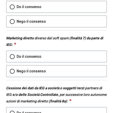
question
Do il consenso
is
required.
Nego il consenso
Marketing diretto
diverso dal soft spam
(finalità 7) da parte di
*
This
IEG:
question
Do il consenso
is
required.
Nego il consenso
Cessione dei dati da IEG a società o soggetti terzi
partners di
IEG
e/o delle Società Controllate
, per successive loro autonome
*
This
azioni di marketing diretto
(finalità 8a)
:
question
Do il consenso