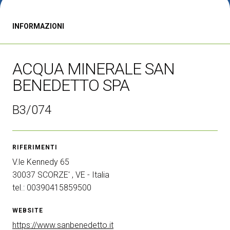
CATALOGO 2026
INFORMAZIONI
Diventa un espositore
V
ESPONI
V
ACQUA MINERALE SAN
BENEDETTO SPA
B3/074
RIFERIMENTI
V.le Kennedy 65
30037 SCORZE' , VE - Italia
tel.: 00390415859500
WEBSITE
https://www.sanbenedetto.it