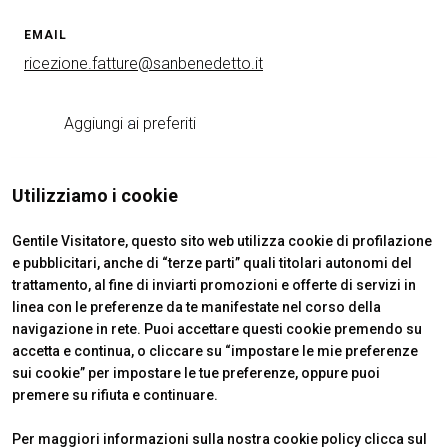
arrow_circle_right
EMAIL
RICHIEDI UN PREVENTIVO
S
ricezione.fatture@sanbenedetto.it
person
AREA RISERVATA VISITATORI
Aggiungi ai preferiti
IT
EN
A cura di:
Utilizziamo i cookie
Gentile Visitatore, questo sito web utilizza cookie di profilazione
e pubblicitari, anche di “terze parti” quali titolari autonomi del
trattamento, al fine di inviarti promozioni e offerte di servizi in
linea con le preferenze da te manifestate nel corso della
navigazione in rete. Puoi accettare questi cookie premendo su
accetta e continua, o cliccare su “impostare le mie preferenze
sui cookie” per impostare le tue preferenze, oppure puoi
premere su rifiuta e continuare.
VENDITALIA
INFO UTILI
Per maggiori informazioni sulla nostra cookie policy clicca sul