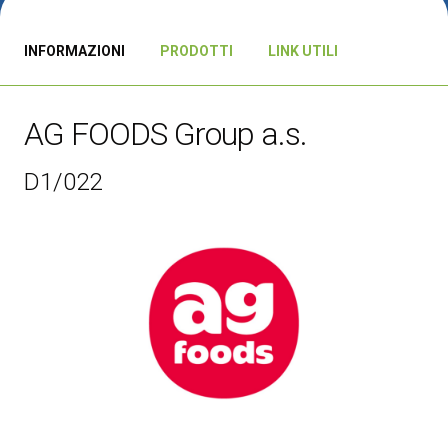
CATALOGO 2026
INFORMAZIONI
PRODOTTI
LINK UTILI
Diventa un espositore
V
ESPONI
V
AG FOODS Group a.s.
D1/022