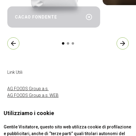
arrow_circle_right
CACAO FONDENTE
arrow_back
arrow_forward
Link Utili
AG FOODS Group a.s.
AG FOODS Group a.s. WEB
Utilizziamo i cookie
Gentile Visitatore, questo sito web utilizza cookie di profilazione
e pubblicitari, anche di “terze parti” quali titolari autonomi del