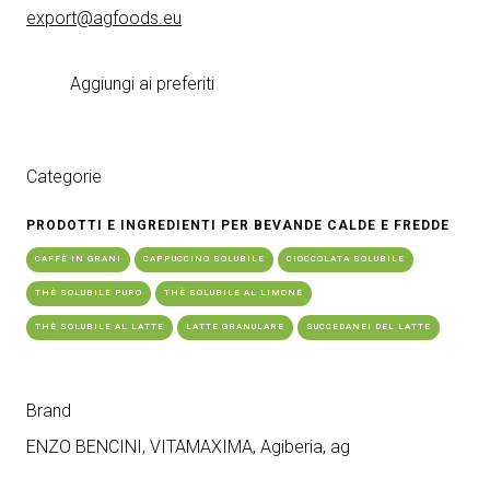
export@agfoods.eu
Aggiungi ai preferiti
Categorie
PRODOTTI E INGREDIENTI PER BEVANDE CALDE E FREDDE
CAFFÈ IN GRANI
CAPPUCCINO SOLUBILE
CIOCCOLATA SOLUBILE
THÈ SOLUBILE PURO
THÈ SOLUBILE AL LIMONE
THÈ SOLUBILE AL LATTE
LATTE GRANULARE
SUCCEDANEI DEL LATTE
Brand
ENZO BENCINI, VITAMAXIMA, Agiberia, ag