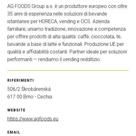
AG FOODS Group a.s. è un produttore europeo con oltre
arrow_circle_right
RICHIEDI UN PREVENTIVO
S
35 anni di esperienza nelle soluzioni di bevande
istantanee per HORECA, vending e OCS. Azienda
familiare, uniamo tradizione, innovazione e competenza
person
AREA RISERVATA VISITATORI
per offrire prodotti di alta qualità: caffè, cioccolata, tè,
bevande a base di latte e funzionali. Produzione UE per
qualità e affidabilità costanti. Partner ideale per soluzioni
IT
EN
A cura di:
performanti — rendiamo il vending redditizio.
RIFERIMENTI
506/2 Škrobárenská
617 00 Brno - Cechia
WEBSITE
https://www.agfoods.eu
EMAIL