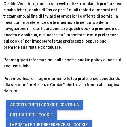
Gentile Visitatore, questo sito web utilizza cookie di profilazione
arrow_circle_right
e pubblicitari, anche di “terze parti” quali titolari autonomi del
RICHIEDI UN PREVENTIVO
S
trattamento, al fine di inviarti promozioni e offerte di servizi in
linea con le preferenze da te manifestate nel corso della
navigazione in rete. Puoi accettare questi cookie premendo su
person
AREA RISERVATA VISITATORI
accetta e continua, o cliccare su “impostare le mie preferenze
sui cookie” per impostare le tue preferenze, oppure puoi
premere su rifiuta e continuare.
IT
EN
A cura di:
VENDITALIA
INFO UTILI
Per maggiori informazioni sulla nostra cookie policy clicca sul
Edizione 2026
Come raggiungerci
seguente
link
.
Il quartiere
Ticket e info
Contatti
FAQ
Puoi modificare in ogni momento le tue preferenze accedendo
alla sezione “preferenze Cookie” che trovi in fondo alla pagina
del sito.
© 2026
VENDING EXPO srl, Foro Bonaparte 74, 20121 Milano (Italy) -
ACCETTA TUTTI I COOKIE E CONTINUA
Registro Imprese Milano Monza Brianza Lodi e C.F./P.IVA 13753770968
- Nr. REA MI-2741345 - Cap. Soc. € 200.000 i.v -
Copyright &
RIFIUTA TUTTI I COOKIE
disclaimer
-
Privacy Policy
-
Cookie Policy
-
Preferenze Cookie
IMPOSTA LE TUE PREFERENZE SUI COOKIE