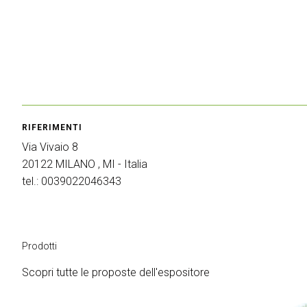
Rimini Info & Hotel
FAQ
Iscriviti alla Newsletter
CATALOGO
Catalogo Espositori
MEDIA ROOM
RIFERIMENTI
Comunicati Stampa
Via Vivaio 8
Servizi per i Media
20122 MILANO , MI - Italia
Download Immagini e Loghi
tel.: 0039022046343
Accrediti Stampa
Diventa un espositore
Prodotti
ESPONI
Scopri tutte le proposte dell'espositore