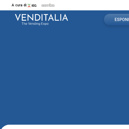
A cura di:
ESPONI
Prenota i
Menù
Info utili
VENDITALIA
Contattac
Edizione 2026
Focus espositivi
Area rise
Il Quartiere
Contatti
Media Partner
News
ESPORRE
Perché Esporre