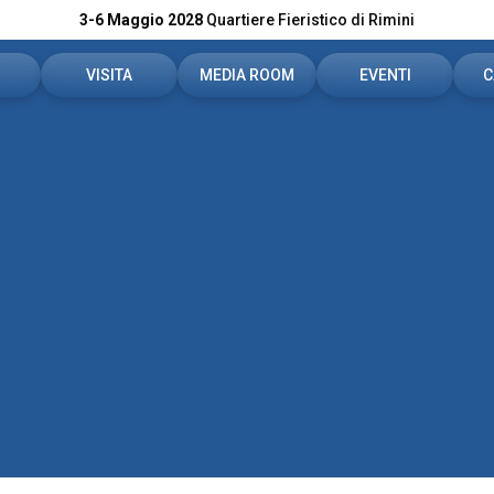
3-6 Maggio 2028
Quartiere Fieristico di Rimini
VISITA
MEDIA ROOM
EVENTI
C
l tuo spazio
Area Riservata
Accrediti stampa
Programma 2026
Ticket e info
News e comunicati
Innovation District
i
Come raggiungerci
Servizi per i Media
Smart Lobby
rvata
Rimini Info - Hotel
Scarica il materiale
Villaggio Confida
FAQ