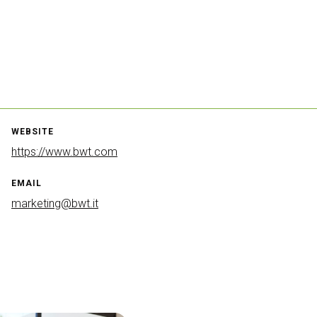
WEBSITE
https://www.bwt.com
EMAIL
marketing@bwt.it
Venditalia28: un evento d
VISITA