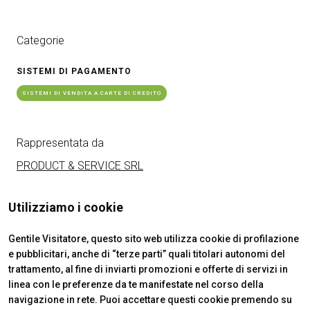
arrow_circle_right
RICHIEDI UN PREVENTIVO
S
Categorie
SISTEMI DI PAGAMENTO
person
AREA RISERVATA VISITATORI
SISTEMI DI VENDITA A CARTE DI CREDITO
IT
EN
A cura di:
Rappresentata da
PRODUCT & SERVICE SRL
Utilizziamo i cookie
Gentile Visitatore, questo sito web utilizza cookie di profilazione
e pubblicitari, anche di “terze parti” quali titolari autonomi del
trattamento, al fine di inviarti promozioni e offerte di servizi in
linea con le preferenze da te manifestate nel corso della
navigazione in rete. Puoi accettare questi cookie premendo su