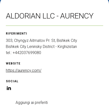
CATALOGO 2026
ALDORIAN LLC - AURENCY
Diventa un espositore
V
ESPONI
V
RIFERIMENTI
303, Chyngyz Aitmatov Pr. St, Bishkek City
Bishkek City Leninsky District - Kirghizistan
tel.: +442037699080
WEBSITE
https://aurency.com/
SOCIAL
Aggiungi ai preferiti