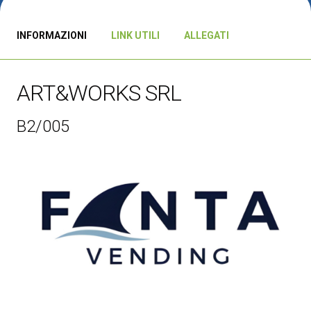
CATALOGO 2026
INFORMAZIONI
LINK UTILI
ALLEGATI
Diventa un espositore
V
ESPONI
V
ART&WORKS SRL
B2/005