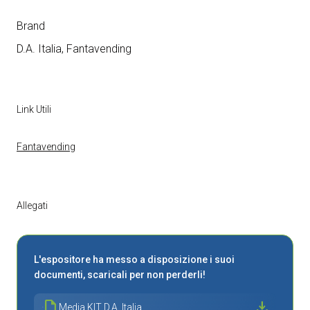
Brand
D.A. Italia, Fantavending
Link Utili
Fantavending
Allegati
L'espositore ha messo a disposizione i suoi
documenti, scaricali per non perderli!
draft
download
Media KIT D.A. Italia