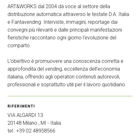
ART&WORKS dal 2004 dà voce al settore della
arrow_circle_right
RICHIEDI UN PREVENTIVO
S
distribuzione automatica attraverso le testate D.A. Italia
e Fantavending. Interviste, immagini, reportage dai
convegni più rilevanti e dalle principali manifestazioni
person
AREA RISERVATA VISITATORI
fieristiche raccontano ogni giorno l’evoluzione del
comparto.
IT
EN
A cura di:
L’obiettivo è promuovere una conoscenza corretta e
approfondita del vending, eccellenza dell’economia
italiana, offrendo agli operatori contenuti autorevoli,
professionali e soprattutto utili per il lavoro quotidiano.
RIFERIMENTI
VIA ALGARDI 13
20148 Milano , MI - Italia
tel.: +39 02 48958566